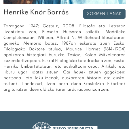
Henrike Knör Borràs
SORMEN-LANAK
Tarragona, 1947; Gasteiz, 2008. Filosofia eta Letretan
lizentziatu zen, Filosofia Hutsaren sailetik, Madrileko
Complutensean, 1981ean, Alfred N. Whitehead filosofoaren
gaineko Memoria batez. 1987an eskuratu zuen Euskal
Filologiako Doktore titulua, Maurice Harriet (1814-1904)
apaizaren hiztegiari buruzko Tesiaz, Koldo Mitxelenaren
zuzendaritzapean. Euskal Filologiako katedraduna zen, Euskal
Herriko Unibertsitatean, eta euskaltzain osoa. Artikulu eta
liburu ugari idatzi zituen. Gai hauek zituen gogokoen:
pertsona- eta leku-izenak, euskararen historia eta euskal
testuak. Landazuri, izen bera duen Gasteizko Elkarteak
argitaratzen duen aldizkariaren arduraduna izan zen.