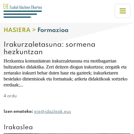
HASIERA >
Formazioa
Irakurzaletasuna: sormena
hezkuntzan
Hezkuntza komunitatean irakurzaletasuna era motibagarrian
bultzatzeko didaktika. Zeri deitzen diogun irakurtzea; zergatik eta
zertarako irakurri behar duten haur eta gazteek; irakurketaren
bestelako dimentsioak eta formatuak; ariketa didaktikoak sortzeko
e
reduak;...
4 ordu
Izen emateko:
eie@idazleak.eus
Irakaslea