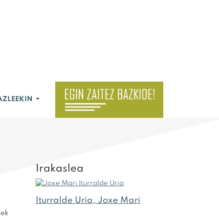
AZLEEKIN
Irakaslea
Iturralde Uria, Joxe Mari
uek