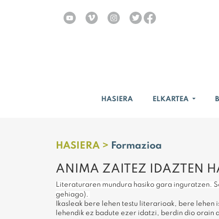
HASIERA
ELKARTEA
HASIERA >
Formazioa
ANIMA ZAITEZ IDAZTEN H
Literaturaren mundura hasiko gara inguratzen. Sa
gehiago).
Ikasleak bere lehen testu literarioak, bere lehen 
lehendik ez badute ezer idatzi, berdin dio orain 