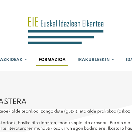
BAZKIDEAK
FORMAZIOA
IRAKURLEEKIN
ID
ASTERA
ioek alde teorikoa izango dute (gutxi), eta alde praktikoa (askoz
istorioak, hasiko dira idazten, modu sinple eta erosoan. Berdin dio
arte literaturaren mundutik oso urrun egon badira ere. Ikastaro ha