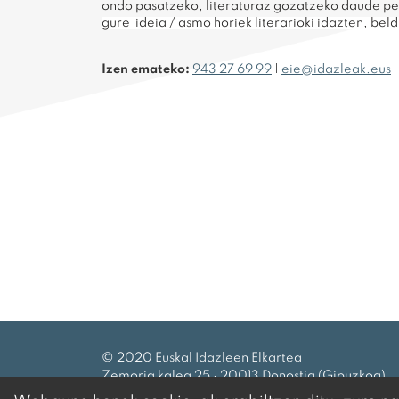
ondo pasatzeko, literaturaz gozatzeko daude pen
gure ideia / asmo horiek literarioki idazten, bel
Izen emateko:
943 27 69 99
|
eie@idazleak.eus
© 2020 Euskal Idazleen Elkartea
Zemoria kalea 25 · 20013 Donostia (Gipuzkoa)
Tel.:
943 27 69 99
|
eie@idazleak.eus