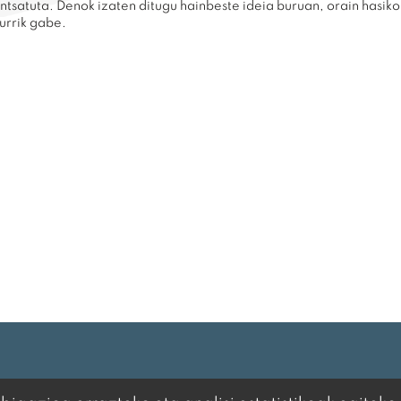
tsatuta. Denok izaten ditugu hainbeste ideia buruan, orain hasik
durrik gabe.