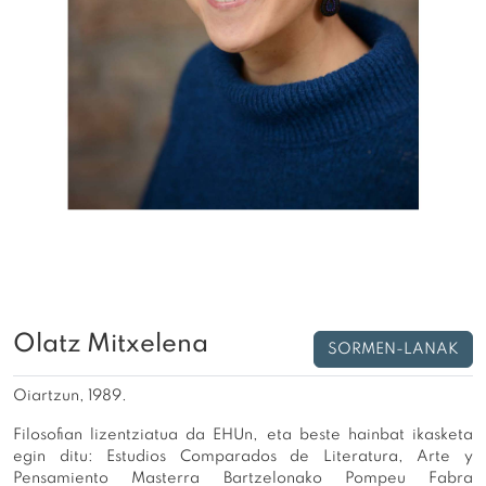
Olatz Mitxelena
SORMEN-LANAK
Oiartzun, 1989.
Filosofian lizentziatua da EHUn, eta beste hainbat ikasketa
egin ditu: Estudios Comparados de Literatura, Arte y
Pensamiento Masterra Bartzelonako Pompeu Fabra