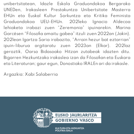
unibertsitatean, Idazle Eskola Graduondokoa Bergarako
UNEDen, Irakasleen Prestakuntza Unibertsitate Masterra
EHUn eta Euskal Kultur Sorkuntza eta Kritika Feminista
Graduondokoa UEU-EHUn. 2021eko Ignacio Aldecoa
lehiaketa irabazi zuen “Zeremonia” ipuinarekin. Marina
Garcésen “Filosofia amaitu gabea” itzuli zuen 2022an (Jakin).
2021ean Igartza Saria irabazita, “Arrain hezur bat eztarrian”
ipuin-liburua argitaratu zuen 2023an (Elkar). 2021az
geroztik, Oarso Bidasoako Hitzan zutabeak idazten ditu.
Bigarren Hezkuntzako irakaslea izan da Filosofian eta Euskara
eta Literaturan; gaur egun, Donostiako IRALEn ari da irakasle.
Argazkia: Xabi Salaberria