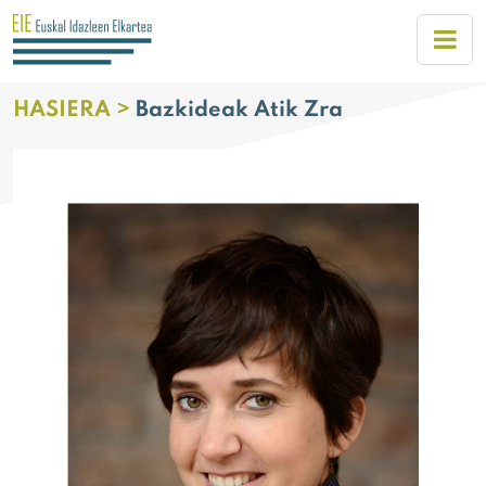
HASIERA >
Bazkideak Atik Zra