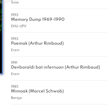
Susa
1993
Memory Dump 1969-1990
EHU-UPV
1993
Poemak (Arthur Rimbaud)
Erein
1991
Denboraldi bat infernuan (Arthur Rimbaud)
Erein
1985
Mimoak (Marcel Schwob)
Baroja