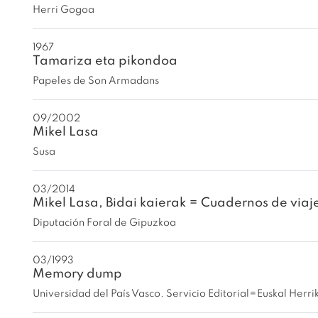
Herri Gogoa
1967
Tamariza eta pikondoa
Papeles de Son Armadans
09/2002
Mikel Lasa
Susa
03/2014
Mikel Lasa, Bidai kaierak = Cuadernos de viaj
Diputación Foral de Gipuzkoa
03/1993
Memory dump
Universidad del País Vasco. Servicio Editorial=Euskal Herr