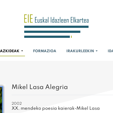
BAZKIDEAK
FORMAZIOA
IRAKURLEEKIN
ID
Mikel Lasa Alegria
2002
XX. mendeko poesia kaierak-Mikel Lasa