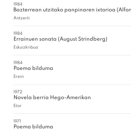
1984
Bazterrean utzitako panpinaren ixtorioa (Alfon
Antzerti
1984
Errainuen sonata (August Strindberg)
Eskuizkribua
1984
Poema bilduma
Erein
1972
Novela berria Hego-Amerikan
Etor
1971
Poema bilduma