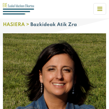
HASIERA >
Bazkideak Atik Zra