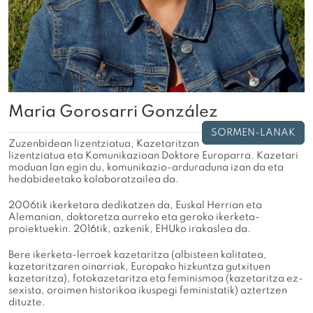
Maria Gorosarri González
SORMEN-LANAK
Zuzenbidean lizentziatua, Kazetaritzan
lizentziatua eta Komunikazioan Doktore Europarra. Kazetari
moduan lan egin du, komunikazio-arduraduna izan da eta
hedabideetako kolaboratzailea da.
2006tik ikerketara dedikatzen da, Euskal Herrian eta
Alemanian, doktoretza aurreko eta geroko ikerketa-
proiektuekin. 2016tik, azkenik, EHUko irakaslea da.
Bere ikerketa-lerroek kazetaritza (albisteen kalitatea,
kazetaritzaren oinarriak, Europako hizkuntza gutxituen
kazetaritza), fotokazetaritza eta feminismoa (kazetaritza ez-
sexista, oroimen historikoa ikuspegi feministatik) aztertzen
dituzte.