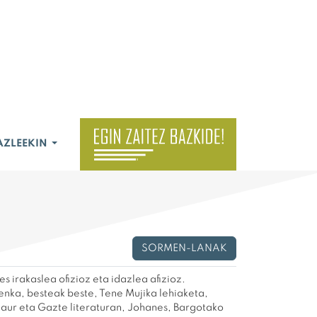
AZLEEKIN
SORMEN-LANAK
s irakaslea ofizioz eta idazlea afizioz.
enka, besteak beste, Tene Mujika lehiaketa,
 Haur eta Gazte literaturan, Johanes, Bargotako