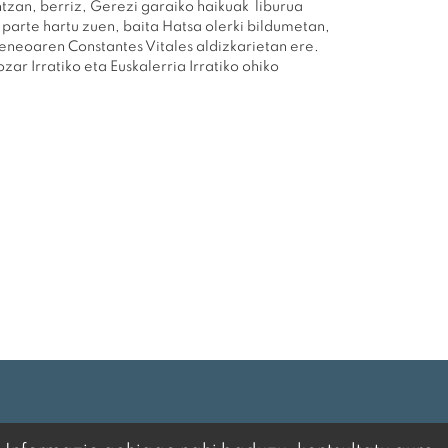
ntzan, berriz, Gerezi garaiko haikuak liburua
parte hartu zuen, baita Hatsa olerki bildumetan,
teneoaren Constantes Vitales aldizkarietan ere.
zar Irratiko eta Euskalerria Irratiko ohiko