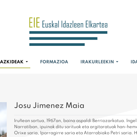
BAZKIDEAK
FORMAZIOA
IRAKURLEEKIN
ID
Josu Jimenez Maia
Iruñean sortua, 1967an, baina aspaldi Berriozarkotua. Ingele
Narratiban, ipuinak ditu sarituak eta argitaratuak han-hem
Orixe saria, Iparragirre saria eta Atarrabiako Petri saria.