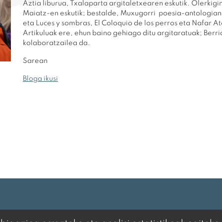
Aztia liburua, Txalaparta argitaletxearen eskutik. Olerkigi
Maiatz-en eskutik; bestalde, Muxugorri poesia-antologian 
eta Luces y sombras, El Coloquio de los perros eta Nafar A
Artikuluak ere, ehun baino gehiago ditu argitaratuak; Berrio
kolaboratzailea da.
Sarean
Bloga ikusi