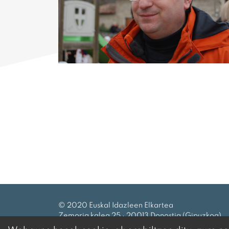
© 2020 Euskal Idazleen Elkartea
Zemoria kalea 25 · 20013 Donostia (Gipuzkoa)
Tel.:
943 27 69 99
|
eie@idazleak.eus