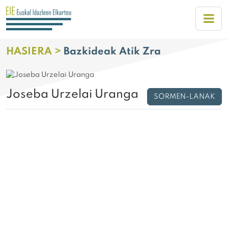
HASIERA >
Bazkideak Atik Zra
Joseba Urzelai Uranga
SORMEN-LANAK