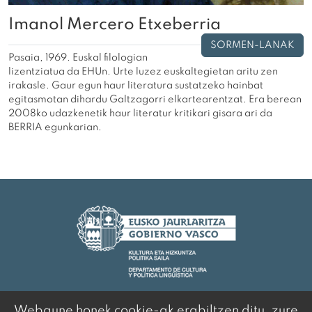
Imanol Mercero Etxeberria
SORMEN-LANAK
Pasaia, 1969. Euskal filologian
lizentziatua da EHUn. Urte luzez euskaltegietan aritu zen
irakasle. Gaur egun haur literatura sustatzeko hainbat
egitasmotan dihardu Galtzagorri elkartearentzat. Era berean
2008ko udazkenetik haur literatur kritikari gisara ari da
BERRIA egunkarian.
Webgune honek cookie-ak erabiltzen ditu, zure
© 2020 Euskal Idazleen Elkartea