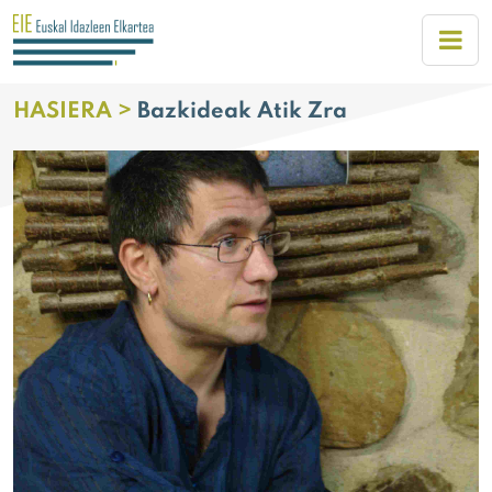
HASIERA >
Bazkideak Atik Zra