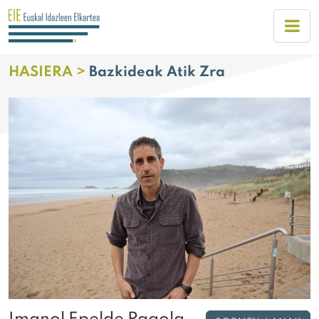
HASIERA >
Bazkideak Atik Zra