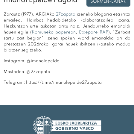
Imanol Epelde Pagola
SORMEN-LANAK
Zarautz (1977). ARGIAko
27zapata
izeneko blogaria eta iritzi
emailea. Hainbat hedabidetako kolaboratzailea izana.
Hezkuntzan urte askotan aritu naiz. Jendaurreko emanaldi
hauen egile (
Komuneko paperean
,
Etxepare RAP
). "Zerbait
sartu zait begian" izena spoken word emanaldia ari da
prestatzen 2026rako, garai hauek ibiltzen ikasteko modua
bilatzen segitzeko.
Instagram: @imanolepelde
Mastodon: @27zapata
Telegram: https://t.me/imanolepelde27zapata