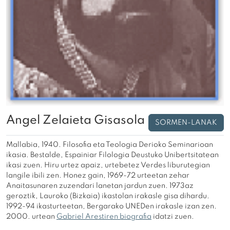
Angel Zelaieta Gisasola
SORMEN-LANAK
Mallabia, 1940. Filosofia eta Teologia Derioko Seminarioan
ikasia. Bestalde, Espainiar Filologia Deustuko Unibertsitatean
ikasi zuen. Hiru urtez apaiz, urtebetez Verdes liburutegian
langile ibili zen. Honez gain, 1969-72 urteetan zehar
Anaitasunaren zuzendari lanetan jardun zuen. 1973az
geroztik, Lauroko (Bizkaia) ikastolan irakasle gisa dihardu.
1992-94 ikasturteetan, Bergarako UNEDen irakasle izan zen.
2000. urtean
Gabriel Arestiren biografia
idatzi zuen.