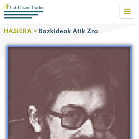
HASIERA >
Bazkideak Atik Zra