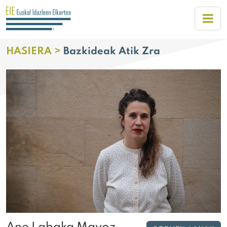
HASIERA >
Bazkideak Atik Zra