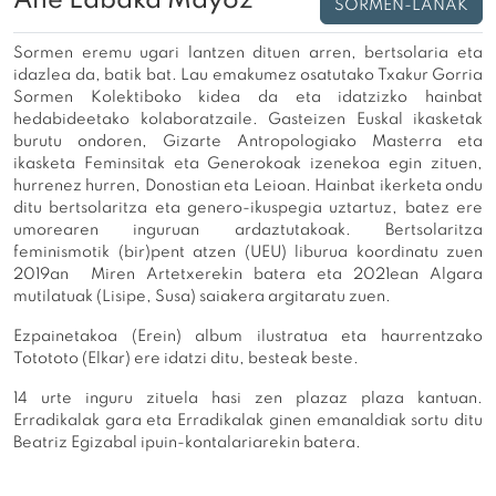
Ane Labaka Mayoz
SORMEN-LANAK
Sormen eremu ugari lantzen dituen arren, bertsolaria eta
idazlea da, batik bat. Lau emakumez osatutako Txakur Gorria
Sormen Kolektiboko kidea da eta idatzizko hainbat
hedabideetako kolaboratzaile. Gasteizen Euskal ikasketak
burutu ondoren, Gizarte Antropologiako Masterra eta
ikasketa Feminsitak eta Generokoak izenekoa egin zituen,
hurrenez hurren, Donostian eta Leioan. Hainbat ikerketa ondu
ditu bertsolaritza eta genero-ikuspegia uztartuz, batez ere
umorearen inguruan ardaztutakoak. Bertsolaritza
feminismotik (bir)pent atzen (UEU) liburua koordinatu zuen
2019an Miren Artetxerekin batera eta 2021ean Algara
mutilatuak (Lisipe, Susa) saiakera argitaratu zuen.
Ezpainetakoa (Erein) album ilustratua eta haurrentzako
Totototo (Elkar) ere idatzi ditu, besteak beste.
14 urte inguru zituela hasi zen plazaz plaza kantuan.
Erradikalak gara eta Erradikalak ginen emanaldiak sortu ditu
Beatriz Egizabal ipuin-kontalariarekin batera.