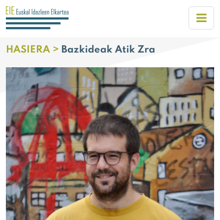
HASIERA >
Bazkideak Atik Zra