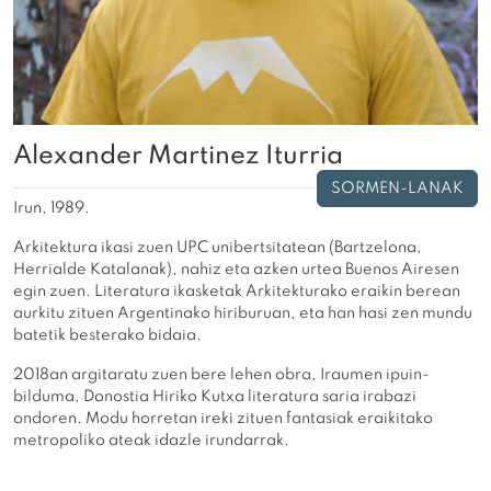
Alexander Martinez Iturria
SORMEN-LANAK
Irun, 1989.
Arkitektura ikasi zuen UPC unibertsitatean (Bartzelona,
Herrialde Katalanak), nahiz eta azken urtea Buenos Airesen
egin zuen. Literatura ikasketak Arkitekturako eraikin berean
aurkitu zituen Argentinako hiriburuan, eta han hasi zen mundu
batetik besterako bidaia.
2018an argitaratu zuen bere lehen obra, Iraumen ipuin-
bilduma, Donostia Hiriko Kutxa literatura saria irabazi
ondoren. Modu horretan ireki zituen fantasiak eraikitako
metropoliko ateak idazle irundarrak.