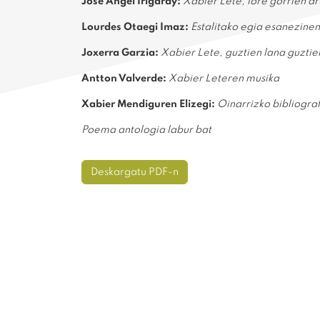
Jose Angel Irigaray:
Xabier Lete, lore gorrien ar
Lourdes Otaegi Imaz:
Estalitako egia esanezinen
Joxerra Garzia:
Xabier Lete, guztien lana guztie
Antton Valverde:
Xabier Leteren musika
Xabier Mendiguren Elizegi:
Oinarrizko bibliograf
Poema antologia labur bat
Deskargatu PDF-n