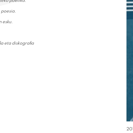
teko poetika.
 poesia.
n esku.
ia eta diskografia
20