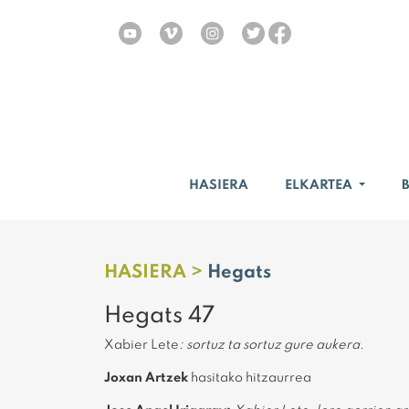
HASIERA
ELKARTEA
HASIERA >
Hegats
Hegats 47
Xabier Lete
: sortuz ta sortuz gure aukera.
Joxan Artzek
hasitako hitzaurrea