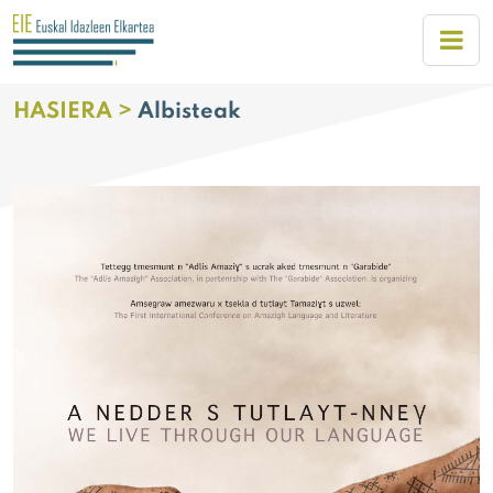
HASIERA >
Albisteak