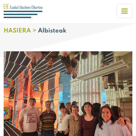
HASIERA >
Albisteak