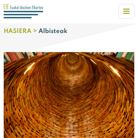
HASIERA >
Albisteak