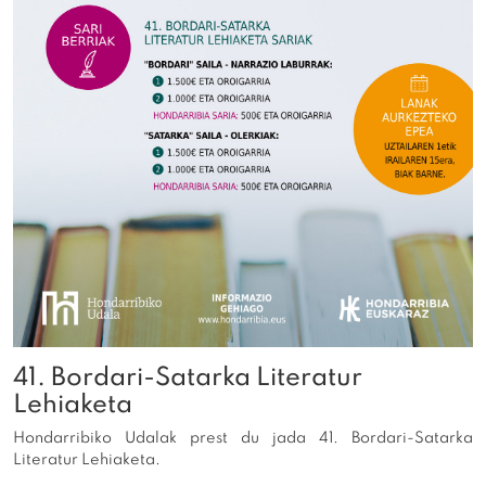
41. Bordari-Satarka Literatur
Lehiaketa
Hondarribiko Udalak prest du jada 41. Bordari-Satarka
Literatur Lehiaketa.