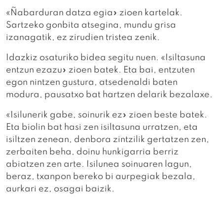
«Ñabarduran datza egia» zioen kartelak.
Sartzeko gonbita atsegina, mundu grisa
izanagatik, ez zirudien tristea zenik.
Idazkiz osaturiko bidea segitu nuen. «Isiltasuna
entzun ezazu» zioen batek. Eta bai, entzuten
egon nintzen gustura, atsedenaldi baten
modura, pausatxo bat hartzen delarik bezalaxe.
«Isilunerik gabe, soinurik ez» zioen beste batek.
Eta biolin bat hasi zen isiltasuna urratzen, eta
isiltzen zenean, denbora zintzilik gertatzen zen,
zerbaiten beha, doinu hunkigarria berriz
abiatzen zen arte. Isilunea soinuaren lagun,
beraz, txanpon bereko bi aurpegiak bezala,
aurkari ez, osagai baizik.