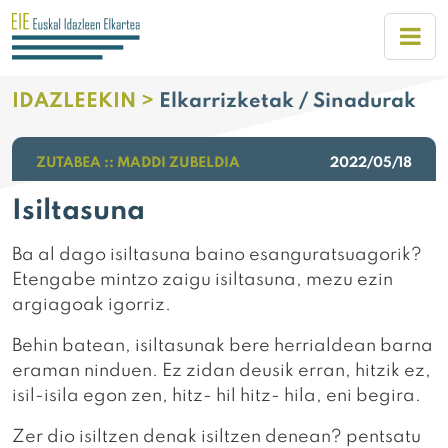
IDAZLEEKIN >
Elkarrizketak / Sinadurak
ZUTABEA :: MADDI ZUBELDIA
2022/05/18
Isiltasuna
Ba al dago isiltasuna baino esanguratsuagorik?
Etengabe mintzo zaigu isiltasuna, mezu ezin
argiagoak igorriz.
Behin batean, isiltasunak bere herrialdean barna
eraman ninduen. Ez zidan deusik erran, hitzik ez,
isil-isila egon zen, hitz- hil hitz- hila, eni begira.
Zer dio isiltzen denak isiltzen denean? pentsatu