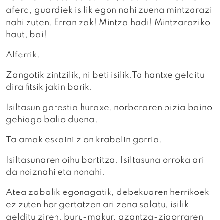
afera, guardiek isilik egon nahi zuena mintzarazi
nahi zuten. Erran zak! Mintza hadi! Mintzaraziko
haut, bai!
Alferrik.
Zangotik zintzilik, ni beti isilik.Ta hantxe gelditu
dira fitsik jakin barik.
Isiltasun garestia huraxe, norberaren bizia baino
gehiago balio duena.
Ta amak eskaini zion krabelin gorria.
Isiltasunaren oihu bortitza. Isiltasuna orroka ari
da noiznahi eta nonahi.
Atea zabalik egonagatik, debekuaren herrikoek
ez zuten hor gertatzen ari zena salatu, isilik
gelditu ziren, buru-makur, azantza-zigorraren