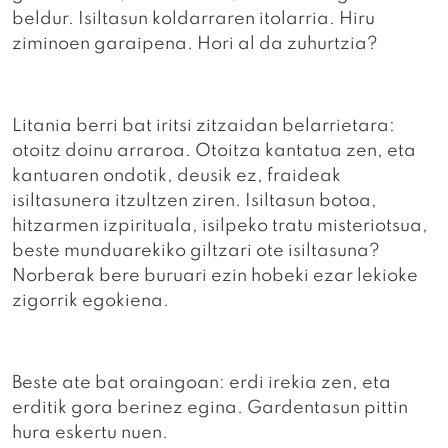
beldur. Isiltasun koldarraren itolarria. Hiru
ziminoen garaipena. Hori al da zuhurtzia?
Litania berri bat iritsi zitzaidan belarrietara:
otoitz doinu arraroa. Otoitza kantatua zen, eta
kantuaren ondotik, deusik ez, fraideak
isiltasunera itzultzen ziren. Isiltasun botoa,
hitzarmen izpirituala, isilpeko tratu misteriotsua,
beste munduarekiko giltzari ote isiltasuna?
Norberak bere buruari ezin hobeki ezar lekioke
zigorrik egokiena.
Beste ate bat oraingoan: erdi irekia zen, eta
erditik gora berinez egina. Gardentasun pittin
hura eskertu nuen.