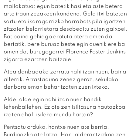
mailakatua: egun batetik hasi eta aste betera
arte iraun zezakeen kondena. Gela itxi batetan
sartu eta ikaragarrizko harrabots pila igortzen
zitzaien belarrietara desobeditu zuten gaixoei.
Bat baino gehiago erotuta atera omen da
bertatik, bere buruaz beste egin duenik ere ba
omen da, burugogorrei Florence Foster Jenkins
zigorra ezartzen baitzaie.
Atea danbadaka zerratu nahi izan nuen, baina
alferrik. Arrastaduna zenez geroz, sekulako
denbora eman behar izaten zuen ixteko.
Alde, alde egin nahi izan nuen handik
lehenbailehen. Ez ote zen isiltasuna hautazkoa
izaten ahal, isileko mundu hartan?
Pentsatu orduko, hantxe nuen ate berria.
Burdinazko ate latza. Han, alderantzizkoa zen