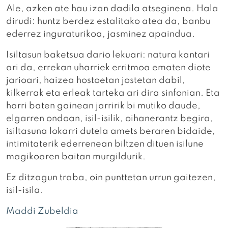
Ale, azken ate hau izan dadila atseginena. Hala
dirudi: huntz berdez estalitako atea da, banbu
ederrez inguraturikoa, jasminez apaindua.
Isiltasun baketsua dario lekuari: natura kantari
ari da, errekan uharriek erritmoa ematen diote
jarioari, haizea hostoetan jostetan dabil,
kilkerrak eta erleak tarteka ari dira sinfonian. Eta
harri baten gainean jarririk bi mutiko daude,
elgarren ondoan, isil-isilik, oihanerantz begira,
isiltasuna lokarri dutela amets beraren bidaide,
intimitaterik ederrenean biltzen dituen isilune
magikoaren baitan murgildurik.
Ez ditzagun traba, oin punttetan urrun gaitezen,
isil-isila.
Maddi Zubeldia