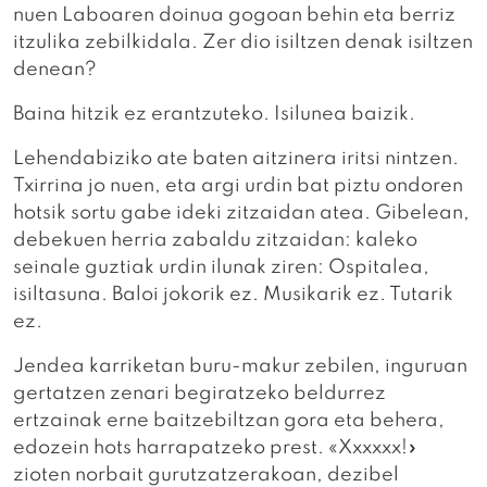
nuen Laboaren doinua gogoan behin eta berriz
itzulika zebilkidala. Zer dio isiltzen denak isiltzen
denean?
Baina hitzik ez erantzuteko. Isilunea baizik.
Lehendabiziko ate baten aitzinera iritsi nintzen.
Txirrina jo nuen, eta argi urdin bat piztu ondoren
hotsik sortu gabe ideki zitzaidan atea. Gibelean,
debekuen herria zabaldu zitzaidan: kaleko
seinale guztiak urdin ilunak ziren: Ospitalea,
isiltasuna. Baloi jokorik ez. Musikarik ez. Tutarik
ez.
Jendea karriketan buru-makur zebilen, inguruan
gertatzen zenari begiratzeko beldurrez
ertzainak erne baitzebiltzan gora eta behera,
edozein hots harrapatzeko prest. «Xxxxxx!»
zioten norbait gurutzatzerakoan, dezibel