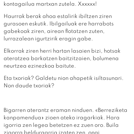
kontagailua martxan zutela. Xxxxxx!
Haurrak berak ahoa estalirik ibiltzen ziren
gurasoen eskutik. Ibilgailuak ere harrabots
gabekoak ziren, airean flotatzen zuten,
lurrazalean igurtzirik eragin gabe.
Elkorrak ziren herri hartan lasaien bizi, hotsak
ateratzea barkatzen baitzitzaien, bolumena
neurtzea ezinezkoa baitute.
Eta txoriak? Galdetu nion ahapetik isiltasunari.
Non daude txoriak?
Bigarren aterantz eraman ninduen. «Berreziketa
kanpamendua» zioen ateko iragarkiak. Hara
igorria zen legea betetzen ez zuen oro. Buila
zigorra beldurgarria izaten zen, ongi