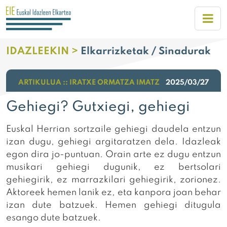
IDAZLEEKIN >
Elkarrizketak / Sinadurak
ARTIKULUA :: IRATXE ORMATZA IMATZ
2025/03/27
Gehiegi? Gutxiegi, gehiegi
Euskal Herrian sortzaile gehiegi daudela entzun
izan dugu, gehiegi argitaratzen dela. Idazleak
egon dira jo-puntuan. Orain arte ez dugu entzun
musikari gehiegi dugunik, ez bertsolari
gehiegirik, ez marrazkilari gehiegirik, zorionez.
Aktoreek hemen lanik ez, eta kanpora joan behar
izan dute batzuek. Hemen gehiegi ditugula
esango dute batzuek.