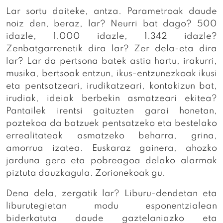
Lar sortu daiteke, antza. Parametroak daude
noiz den, beraz, lar? Neurri bat dago? 500
idazle, 1.000 idazle, 1.342 idazle?
Zenbatgarrenetik dira lar? Zer dela-eta dira
lar? Lar da pertsona batek astia hartu, irakurri,
musika, bertsoak entzun, ikus-entzunezkoak ikusi
eta pentsatzeari, irudikatzeari, kontakizun bat,
irudiak, ideiak berbekin asmatzeari ekitea?
Pantailek irentsi gaituzten garai honetan,
poztekoa da batzuek pentsatzeko eta bestelako
errealitateak asmatzeko beharra, grina,
amorrua izatea. Euskaraz gainera, ahozko
jarduna gero eta pobreagoa delako alarmak
piztuta dauzkagula. Zorionekoak gu.
Dena dela, zergatik lar? Liburu-dendetan eta
liburutegietan modu esponentzialean
biderkatuta daude gaztelaniazko eta