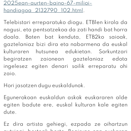
2025ean-aurten-baino-67-milioi-
handiagoa_2132790_102.html
.
Telebistari erreparatuko diogu. ETB1en kirola da
nagusi, eta pentsatzekoa da zati handi bat horra
doala. Baten bat kenduta, ETB2ko saioak,
gaztelaniaz bizi dira eta nabarmena da euskal
kulturaren hutsunea edukietan. Sorkuntzari
begiratzen zaionean gaztelaniaz edota
ingelesez egiten denari soilik erreparatu ohi
zaio.
Hori jasotzen dugu euskaldunok.
Egunerokoan euskaldun askok euskararen alde
egiten badute ere, euskal kulturan kale egiten
dute.
Ez dira artista gehiegi, ezpada ze oihartzun