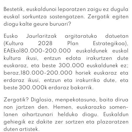
Bestetik, euskaldunoi leporatzen zaigu ez dugula
euskal sorkuntza sostengatzen. Zergatik egiten
diogu kalte geure buruari?
Eusko Jaurlaritzak argitaratuko datuetan
(Kultura 2028 Plan Estrategikoa),
EAEko180.000-200.000 euskaldunek euskal
kultura ikusi, entzun edota irakurtzen dute
euskaraz, eta beste 300.000 euskaldunek ez;
beraz,180.000-200.000 horiek euskaraz eta
erdaraz ikusi, entzun eta irakurriko dute, eta
beste 300.000k erdaraz bakarrik.
Zergatik? Diglosia, menpekotasuna, baita dirua
non jartzen den. Hemen, euskarazko somen-
lanen oihartzunari helduko diogu. Euskaldun
gehiegik ez dakite zer sortzen eta plazaratzen
duten artistek.