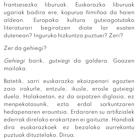
frantsesezko liburuak. Euskarazko liburuak
ugariak badira ere, kopurua ñimiñoa da haien
aldean. Europako kultura gutxiagotutako
literaturari begiratzen diote lar esaten
dutenean? Inguruko hizkuntza puztuei? Zeri?
Zer da gehiegi?
Gehiegi
barik,
gutxiegi
da galdera. Goazen
mailaka.
Batetik, sarri euskarazko ekoizpenari egozten
zaio irakurle, entzule, ikusle, erosle gutxiegi
duela. Halakoetan, ez da aipatzen diglosia, ez
menpekotasunik, ezta erdal sorkuntzaren
hedapenaren erauntsia. Erdararen su artifizialek
ederrak direlako erakartzen ei gaituzte. Handiak
dira euskarazkoek ez bezalako aurrekontu
puztuak dituztelako. Dirua.