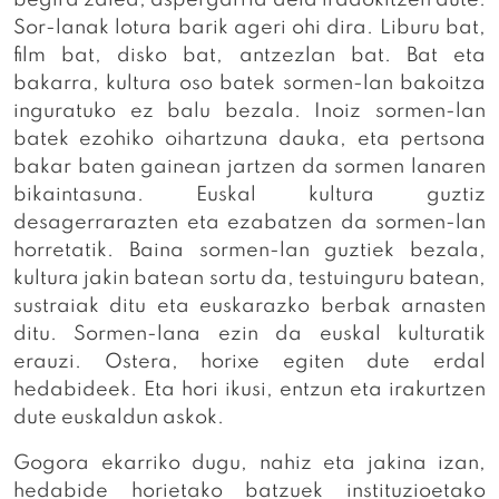
Sor-lanak lotura barik ageri ohi dira. Liburu bat,
film bat, disko bat, antzezlan bat. Bat eta
bakarra, kultura oso batek sormen-lan bakoitza
inguratuko ez balu bezala. Inoiz sormen-lan
batek ezohiko oihartzuna dauka, eta pertsona
bakar baten gainean jartzen da sormen lanaren
bikaintasuna. Euskal kultura guztiz
desagerrarazten eta ezabatzen da sormen-lan
horretatik. Baina sormen-lan guztiek bezala,
kultura jakin batean sortu da, testuinguru batean,
sustraiak ditu eta euskarazko berbak arnasten
ditu. Sormen-lana ezin da euskal kulturatik
erauzi. Ostera, horixe egiten dute erdal
hedabideek. Eta hori ikusi, entzun eta irakurtzen
dute euskaldun askok.
Gogora ekarriko dugu, nahiz eta jakina izan,
hedabide horietako batzuek instituzioetako