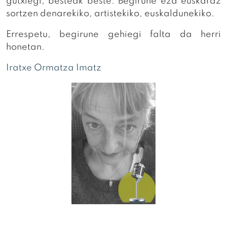
gutxiegi, besteak beste. Begirune eza euskaraz
sortzen denarekiko, artistekiko, euskaldunekiko.
Errespetu, begirune gehiegi falta da herri
honetan.
Iratxe Ormatza Imatz