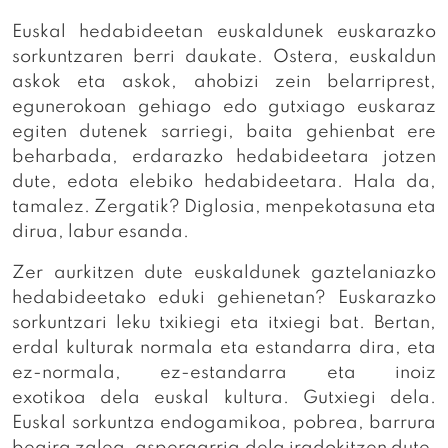
Euskal hedabideetan euskaldunek euskarazko
sorkuntzaren berri daukate. Ostera, euskaldun
askok eta askok, ahobizi zein belarriprest,
egunerokoan gehiago edo gutxiago euskaraz
egiten dutenek sarriegi, baita gehienbat ere
beharbada, erdarazko hedabideetara jotzen
dute, edota elebiko hedabideetara. Hala da,
tamalez. Zergatik? Diglosia, menpekotasuna eta
dirua, labur esanda.
Zer aurkitzen dute euskaldunek gaztelaniazko
hedabideetako eduki gehienetan? Euskarazko
sorkuntzari leku txikiegi eta itxiegi bat. Bertan,
erdal kulturak normala eta estandarra dira, eta
ez-normala, ez-estandarra eta inoiz
exotikoa dela euskal kultura. Gutxiegi dela.
Euskal sorkuntza endogamikoa, pobrea, barrura
begira zalea, aspergarria dela iradokitzen dute.