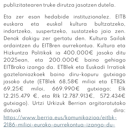
publizitatearen truke dirutza jasotzen dutela.
Eta zer esan hedabide instituzionalez. EITB
euskara eta euskal kultura bultzatzeko,
indartzeko, suspertzeko, sustatzeko jaio zen.
Denok dakigu zer gertatu den. Kultura Sailak
ordaintzen du EITBren aurrekontua. Kultura eta
Hizkuntza Politikak ia 400.000€ jasoko ditu
2025ean, eta 200.000€ baino gehiago
EITBrako izango da. ETB1ek eta Euskadi Irratiak
gaztelaniazkoek baino diru-kopuru gutxiago
jasoko dute (ETB1ek 68,58€ milioi eta ETB2k
69,25€ miloi, 669.990€ gutxiago; EIk
12.215.479 €, eta RIk 12.787.913€, 572.434€
gutxiago). Urtzi Urkizuk Berrian argitaratutako
datuak dira:
https://www.berria.eus/komunikazioa/eitbk-
2186-milioi-euroko-aurrekontua-izango-du-