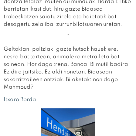
dantza letalaz irauten du munduak. Barda ETBko
berrietan ikasi dut, hiru gazte Bidasoa
trabeskatzen saiatu zirela eta haietatik bat
desagertu zela ibai zurrunbilotsuaren uretan.
*
Geltokian, poliziak, gazte hutsak hauek ere,
neska bat tartean, animaleko metraileta bat
soinean. Hor dago trena. Banoa. Bi mutil badira.
Ez dira jaitsiko. Ez aldi honetan. Bidasoan
sokorritzaileen ontziak. Bilaketak: non dago
Mahmoud?
Itxaro Borda