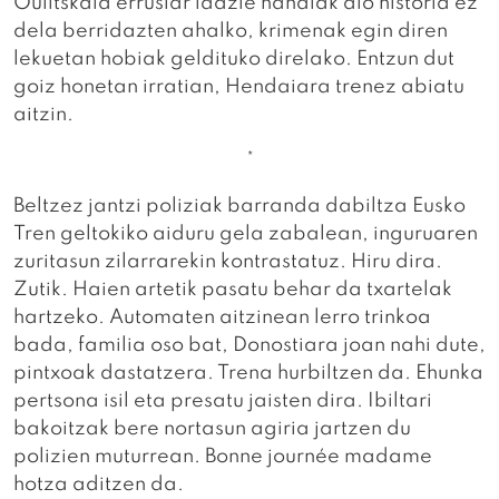
Oulitskaia errusiar idazle handiak dio historia ez
dela berridazten ahalko, krimenak egin diren
lekuetan hobiak geldituko direlako. Entzun dut
goiz honetan irratian, Hendaiara trenez abiatu
aitzin.
*
Beltzez jantzi poliziak barranda dabiltza Eusko
Tren geltokiko aiduru gela zabalean, inguruaren
zuritasun zilarrarekin kontrastatuz. Hiru dira.
Zutik. Haien artetik pasatu behar da txartelak
hartzeko. Automaten aitzinean lerro trinkoa
bada, familia oso bat, Donostiara joan nahi dute,
pintxoak dastatzera. Trena hurbiltzen da. Ehunka
pertsona isil eta presatu jaisten dira. Ibiltari
bakoitzak bere nortasun agiria jartzen du
polizien muturrean. Bonne journée madame
hotza aditzen da.