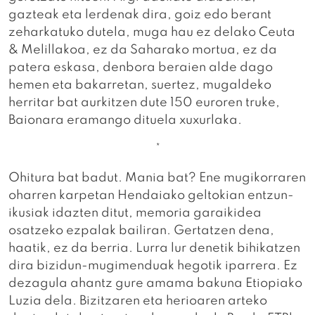
gazteak eta lerdenak dira, goiz edo berant
zeharkatuko dutela, muga hau ez delako Ceuta
& Melillakoa, ez da Saharako mortua, ez da
patera eskasa, denbora beraien alde dago
hemen eta bakarretan, suertez, mugaldeko
herritar bat aurkitzen dute 150 euroren truke,
Baionara eramango dituela xuxurlaka.
*
Ohitura bat badut. Mania bat? Ene mugikorraren
oharren karpetan Hendaiako geltokian entzun-
ikusiak idazten ditut, memoria garaikidea
osatzeko ezpalak bailiran. Gertatzen dena,
haatik, ez da berria. Lurra lur denetik bihikatzen
dira bizidun-mugimenduak hegotik iparrera. Ez
dezagula ahantz gure amama bakuna Etiopiako
Luzia dela. Bizitzaren eta herioaren arteko