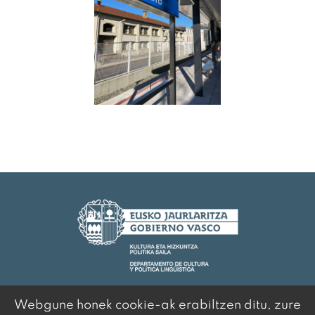
Webgune honek cookie-ak erabiltzen ditu, zure
© 2020 Euskal Idazleen Elkartea