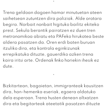
*
Trena geldoan dagoen hamar minutuetan ateen
saihetsean zutuntzen dira poliziak. Alde orotara
begira. Norbait nonbait higituko bailitz ekiteko
prest. Sekula berantik pairatzen ez duen tren
metronomikoa abiatu eta PAFeko hirukotea beste
aldera pasatzen da. Oren erdi baten buruan
itzuliko dira, eta kontrola eginkizunak
errepikatuko dituzte, gauerdiko azken trena
kaira iritsi arte. Ordenak finko horiekin ihesik ez
dute.
*
Bizkitartean, bagoietan, immigranteak kausitzen
dira, han-hemenka eseriak, egoera aldatuko
dela esperoan. Trena husten denean altxatzen
dira eta begitarteak ateetatik pasatzen dituzte