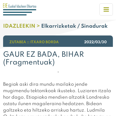
IDAZLEEKIN >
Elkarrizketak / Sinadurak
ZUTABEA :: ITXARO BORDA
2022/03/30
GAUR EZ BADA, BIHAR
(Fragmentuak)
*
Begiak aski dira mundu mailako jende
mugimendu tektonikoak ikusteko. Luziaren itzala
hor dago, Etiopiako mendien altzotik Londresko
ostatu ilunen magaleraino hedatzen. Bidean
galtzeko eta hiltzeko arriskua hartuz. Ludmila