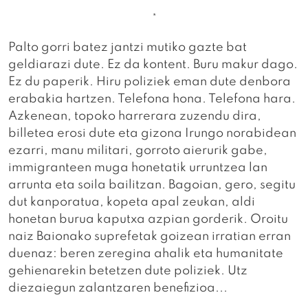
*
Palto gorri batez jantzi mutiko gazte bat
geldiarazi dute. Ez da kontent. Buru makur dago.
Ez du paperik. Hiru poliziek eman dute denbora
erabakia hartzen. Telefona hona. Telefona hara.
Azkenean, topoko harrerara zuzendu dira,
billetea erosi dute eta gizona Irungo norabidean
ezarri, manu militari, gorroto aierurik gabe,
immigranteen muga honetatik urruntzea lan
arrunta eta soila bailitzan. Bagoian, gero, segitu
dut kanporatua, kopeta apal zeukan, aldi
honetan burua kaputxa azpian gorderik. Oroitu
naiz Baionako suprefetak goizean irratian erran
duenaz: beren zeregina ahalik eta humanitate
gehienarekin betetzen dute poliziek. Utz
diezaiegun zalantzaren benefizioa...