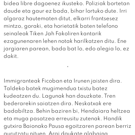
bidea libre dagoenez ikusteko. Poliziak bortetan
daude eta gaur ez bada, bihar lortuko dute. Irri
algaraz hautematen ditut, elkarri frantsesez
mintzo, goraki, eta horietatik baten telefono
seinaleak Tiken Jah Fakoliren kantarik
ezagunenaren lehen notak harilkatzen ditu. Ene
jargiaren parean, bada bat lo, edo alegia lo, ez
dakit.
*
Immigranteak Ficoban eta Irunen jaisten dira.
Taldeko batek mugimendua txistu batez
kudeatzen du. Lagunak han dauzkate. Tren
bederarekin saiatzen dira. Neskatxak ere
badabiltza. Behin baziren bi, Hendaiara heltzea
eta muga pasatzea erreusitu zutenak. Handik
gutxira Baionako Pausa egoitzaren parean berriz
gurutzatu nituen. Argi daukate alabaina,