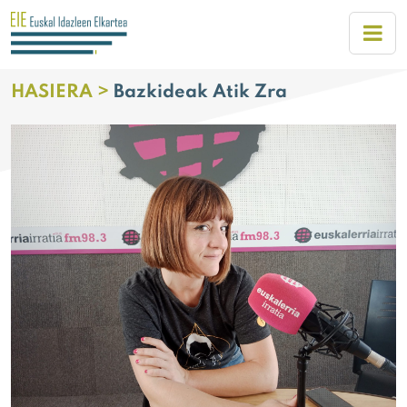
HASIERA >
Bazkideak Atik Zra