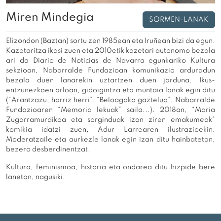
Miren Mindegia
SORMEN-LANAK
Elizondon (Baztan) sortu zen 1985ean eta Iruñean bizi da egun.
Kazetaritza ikasi zuen eta 2010etik kazetari autonomo bezala
ari da Diario de Noticias de Navarra egunkariko Kultura
sekzioan, Nabarralde Fundazioan komunikazio arduradun
bezala duen lanarekin uztartzen duen jarduna. Ikus-
entzunezkoen arloan, gidoigintza eta muntaia lanak egin ditu
(“Arantzazu, harriz herri”, “Beloagako gaztelua”, Nabarralde
Fundazioaren “Memoria lekuak” saila...). 2018an, “Maria
Zugarramurdikoa eta sorginduak izan ziren emakumeak”
komikia idatzi zuen, Adur Larrearen ilustrazioekin.
Moderatzaile eta aurkezle lanak egin izan ditu hainbatetan,
bezero desberdinentzat.
Kultura, feminismoa, historia eta ondarea ditu hizpide bere
lanetan, nagusiki.