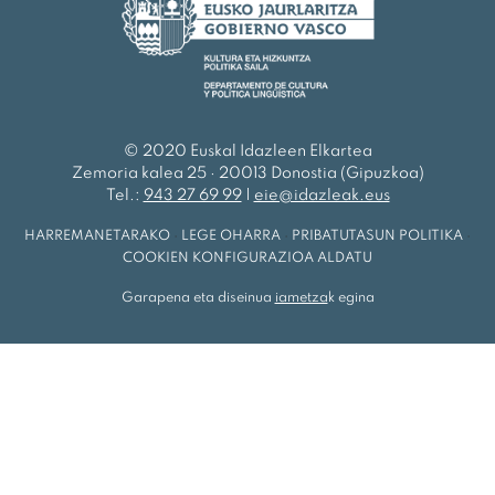
© 2020 Euskal Idazleen Elkartea
Zemoria kalea 25 · 20013 Donostia (Gipuzkoa)
Tel.:
943 27 69 99
|
eie@idazleak.eus
HARREMANETARAKO
·
LEGE OHARRA
·
PRIBATUTASUN POLITIKA
·
COOKIEN KONFIGURAZIOA ALDATU
Garapena eta diseinua
iametza
k egina