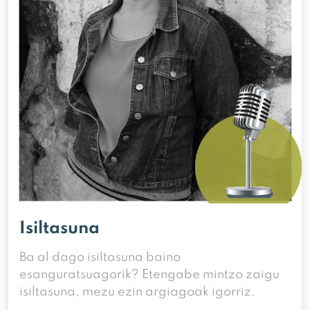
Isiltasuna
Ba al dago isiltasuna baino
esanguratsuagorik? Etengabe mintzo zaigu
isiltasuna, mezu ezin argiagoak igorriz.