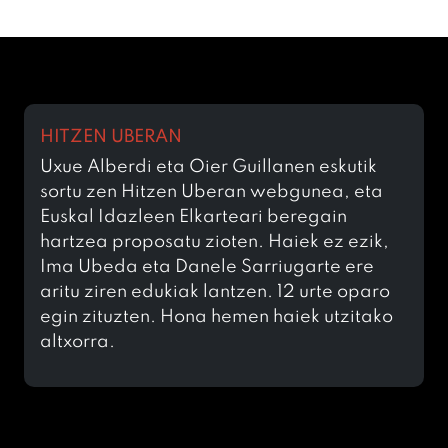
HITZEN UBERAN
Uxue Alberdi eta Oier Guillanen eskutik
sortu zen Hitzen Uberan webgunea, eta
Euskal Idazleen Elkarteari beregain
hartzea proposatu zioten. Haiek ez ezik,
Ima Ubeda eta Danele Sarriugarte ere
aritu ziren edukiak lantzen. 12 urte oparo
egin zituzten. Hona hemen haiek utzitako
altxorra.