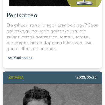
Pentsatzea
Eta giltzari sarraila egokitzen badiogu? Egon
gaitezke giltza-sorta gainezka jarri eta
zuloari ertzak bortxatzen, temati, setatsu,
burugogor, betea dagoena lehertzen, itsu,
geure zilborrari emanak.
Irati Goikoetxea
ZUTABEA
2022/05/25