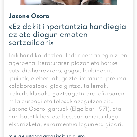
Jasone Osoro
«Ez dakit inportantzia handiegia
ez ote diogun ematen
sortzaileari»
Ibili handiko idazlea. Indar betean egin zuen
agerpena literaturaren plazan eta hortxe
eutsi dio harrezkero, gogor, lanbideari:
ipuinak, eleberriak, gazte literatura, prentsa
kolaborazioak, gidoigintza, tailerrak,
irakurle klubak… gazteagatik ere, ofizioaren
mila aurpegi eta tolesak ezagutzen ditu
Jasone Osoro Igartuak (Elgoibar, 1971), eta
hari batetik hasi eta bestean amaitu dugu
elkarrizketa, eskarmentua lagun eta gidari.
miel a elustondo argazkiak: zaldi ero