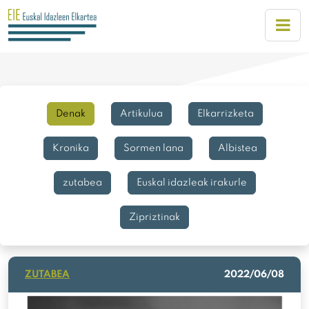
Denak
Artikulua
Elkarrizketa
Kronika
Sormen lana
Albistea
zutabea
Euskal idazleak irakurle
Zipriztinak
ZUTABEA
2022/06/08