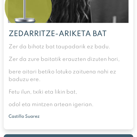
ZEDARRITZE-ARIKETA BAT
Zer da bihotz bat taupadarik ez badu.
Zer da zure baitatik erauzten dizuten hori,
bere aitari betiko lotuko zaituena nahi ez
baduzu ere.
Fetu ilun, txiki eta likin bat,
odol eta mintzen artean igerian.
Castillo Suarez