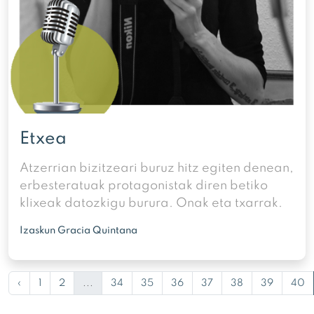
Etxea
Atzerrian bizitzeari buruz hitz egiten denean,
erbesteratuak protagonistak diren betiko
klixeak datozkigu burura. Onak eta txarrak.
Izaskun Gracia Quintana
‹
1
2
...
34
35
36
37
38
39
40