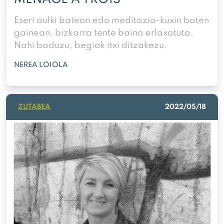
Eseri aulki batean edo meditazio-kuxin baten
gainean, bizkarra tente baina erlaxatuta.
Nahi baduzu, begiak itxi ditzakezu.
NEREA LOIOLA
ZUTABEA
2022/05/18