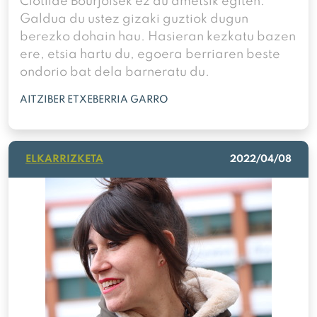
Clotilde Bourjoisek ez du ametsik egiten.
Galdua du ustez gizaki guztiok dugun
berezko dohain hau. Hasieran kezkatu bazen
ere, etsia hartu du, egoera berriaren beste
ondorio bat dela barneratu du.
AITZIBER ETXEBERRIA GARRO
ELKARRIZKETA
2022/04/08