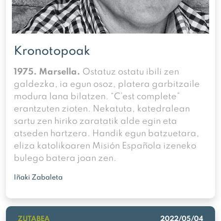
Kronotopoak
1975. Marsella.
Ostatuz ostatu ibili zen
galdezka, ia egun osoz, platera garbitzaile
modura lana bilatzen. “C’est complete”
erantzuten zioten. Nekatuta, katedralean
sartu zen hiriko zaratatik alde egin eta
atseden hartzera. Handik egun batzuetara,
eliza katolikoaren Misión Española izeneko
bulego batera joan zen.
Iñaki Zabaleta
ZUTABEA
2022/05/04