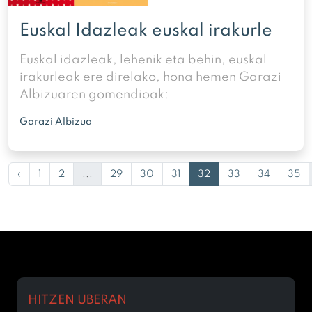
Euskal Idazleak euskal irakurle
Euskal idazleak, lehenik eta behin, euskal
irakurleak ere direlako, hona hemen Garazi
Albizuaren gomendioak:
Garazi Albizua
‹
1
2
...
29
30
31
32
33
34
35
HITZEN UBERAN