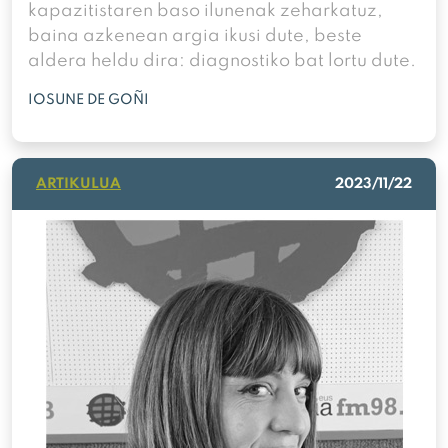
kapazitistaren baso ilunenak zeharkatuz,
baina azkenean argia ikusi dute, beste
aldera heldu dira: diagnostiko bat lortu dute.
IOSUNE DE GOÑI
ARTIKULUA
2023/11/22