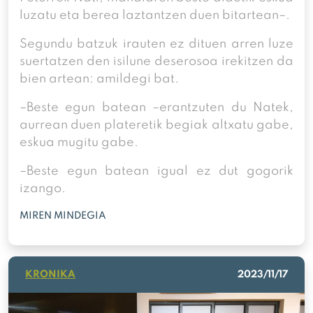
luzatu eta berea laztantzen duen bitartean–.
Segundu batzuk irauten ez dituen arren luze
suertatzen den isilune deserosoa irekitzen da
bien artean: amildegi bat.
–Beste egun batean –erantzuten du Natek,
aurrean duen plateretik begiak altxatu gabe,
eskua mugitu gabe.
–Beste egun batean igual ez dut gogorik
izango.
MIREN MINDEGIA
KRONIKA
2023/11/17