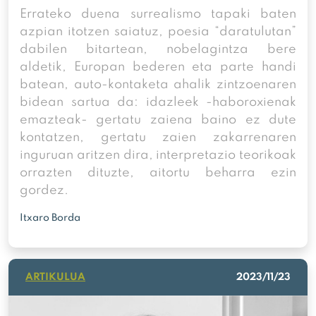
Errateko duena surrealismo tapaki baten
azpian itotzen saiatuz, poesia “daratulutan”
dabilen bitartean, nobelagintza bere
aldetik, Europan bederen eta parte handi
batean, auto-kontaketa ahalik zintzoenaren
bidean sartua da: idazleek -haboroxienak
emazteak- gertatu zaiena baino ez dute
kontatzen, gertatu zaien zakarrenaren
inguruan aritzen dira, interpretazio teorikoak
orrazten dituzte, aitortu beharra ezin
gordez.
Itxaro Borda
ARTIKULUA
2023/11/23