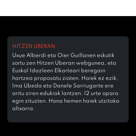
HITZEN UBERAN
Uxue Alberdi eta Oier Guillanen eskutik
sortu zen Hitzen Uberan webgunea, eta
Euskal Idazleen Elkarteari beregain
hartzea proposatu zioten. Haiek ez ezik,
Ima Ubeda eta Danele Sarriugarte ere
aritu ziren edukiak lantzen. 12 urte oparo
egin zituzten. Hona hemen haiek utzitako
altxorra.