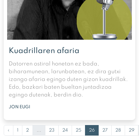
Kuadrillaren afaria
Datorren ostiral honetan ez bada,
biharamunean, larunbatean, ez dira gutxi
izango afaria egingo duten gizon kuadrillak.
Edo, bazkari baten bueltan juntadizoa
egingo dutenak, berdin dio.
JON EUGI
‹
1
2
...
23
24
25
26
27
28
29