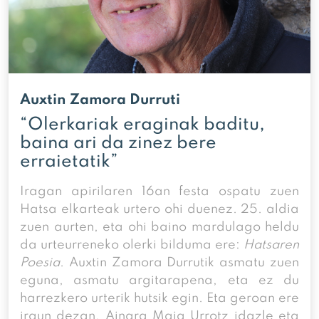
Auxtin Zamora Durruti
“Olerkariak eraginak baditu,
baina ari da zinez bere
erraietatik”
Iragan apirilaren 16an festa ospatu zuen
Hatsa elkarteak urtero ohi duenez. 25. aldia
zuen aurten, eta ohi baino mardulago heldu
da urteurreneko olerki bilduma ere:
Hatsaren
Poesia
. Auxtin Zamora Durrutik asmatu zuen
eguna, asmatu argitarapena, eta ez du
harrezkero urterik hutsik egin. Eta geroan ere
iraun dezan, Ainara Maia Urrotz idazle eta