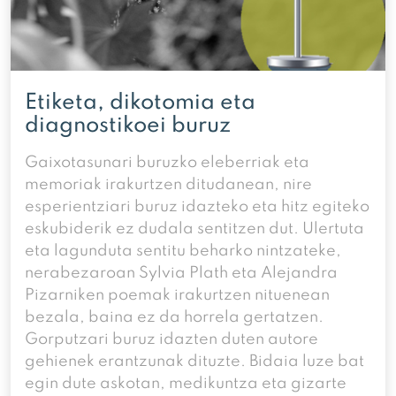
Etiketa, dikotomia eta
diagnostikoei buruz
Gaixotasunari buruzko eleberriak eta
memoriak irakurtzen ditudanean, nire
esperientziari buruz idazteko eta hitz egiteko
eskubiderik ez dudala sentitzen dut. Ulertuta
eta lagunduta sentitu beharko nintzateke,
nerabezaroan Sylvia Plath eta Alejandra
Pizarniken poemak irakurtzen nituenean
bezala, baina ez da horrela gertatzen.
Gorputzari buruz idazten duten autore
gehienek erantzunak dituzte. Bidaia luze bat
egin dute askotan, medikuntza eta gizarte