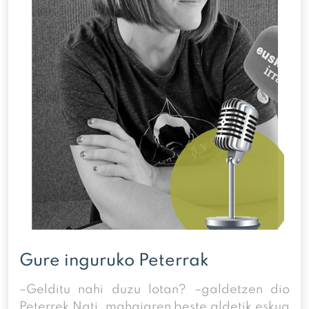
Gure inguruko Peterrak
–Gelditu nahi duzu lotan? –galdetzen dio
Peterrek Nati, mahaiaren beste aldetik eskua