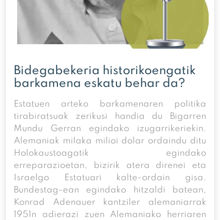
Bidegabekeria historikoengatik
barkamena eskatu behar da?
Estatuen arteko barkamenaren politika
tirabiratsuak zerikusi handia du Bigarren
Mundu Gerran egindako izugarrikeriekin.
Alemaniak milaka milioi dolar ordaindu ditu
Holokaustoagatik egindako
erreparazioetan, bizirik atera direnei eta
Israelgo Estatuari kalte-ordain gisa.
Bundestag-ean egindako hitzaldi batean,
Konrad Adenauer kantziler alemaniarrak
1951n adierazi zuen Alemaniako herriaren