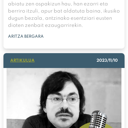
abiatu zen ospakizun hau, han ezarri eta
berriro itzuli, apur bat aldatuta baina, ikusiko
dugun bezala, antzinako esentziari eusten
dioten zenbait ezaugarrirekin.
ARITZA BERGARA
ARTIKULUA
2023/11/10