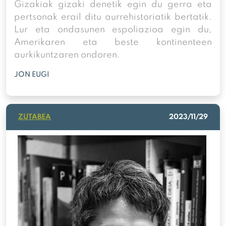
Gizakiak gizaki denetik egin du gerra eta
pertsonak erail ditu aurrehistoriatik bertatik.
Lur eta ondasunen espoliazioa egin du,
Amerikaren eta beste kontinenteen
aurkikuntzaren ondoren.
JON EUGI
ZUTABEA
2023/11/29