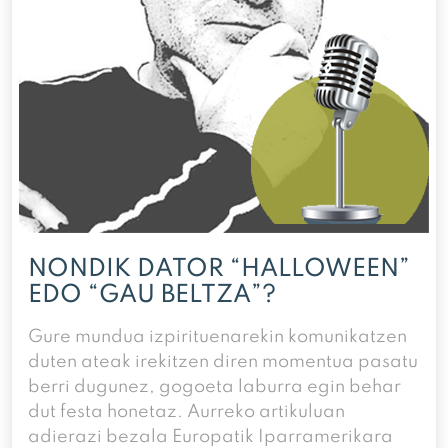
NONDIK DATOR “HALLOWEEN”
EDO “GAU BELTZA”?
Gure mundua izpirituenarekin komunikatzen
duten ateak irekitzen diren momentua pasatu
berri dugunez, gogoeta laburra egin behar
dut festa honetaz. Aurreko artikuluan
adierazi bezala Europatik Iparramerikara