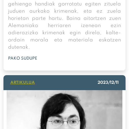
gehiengo handiak gorrotatu egiten zituela
juduen aurkako krimenak, eta ez zuela
horietan parte hartu. Baina aitortzen zuen
Alemaniako herriaren izenean ezin
adierazizko krimenak egin direla, kalte-
ordain morala eta materiala eskatzen
dutenak.
PAKO SUDUPE
ARTIKULUA
2023/12/11