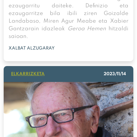
ezaugarritu daiteke. Definizio eta
ezaugarritze bila ibili ziren Goizalde
Landabaso, Miren Agur Meabe eta Xabier
Gantzarain idazleak
Geroa Hemen
hitzaldi
saioan.
XALBAT ALZUGARAY
ELKARRIZKETA
2023/11/14