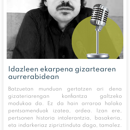
Idazleen ekarpena gizartearen
aurrerabidean
Batzuetan munduan gertatzen ari dena
gizateriarengan konfiantza galtzeko
modukoa da. Ez da hain arraroa halako
pentsamenduak izatea, ordea. Izan ere,
pertsonen historia intolerantzia, basakeria,
eta indarkeriaz zipriztinduta dago, tamalez.