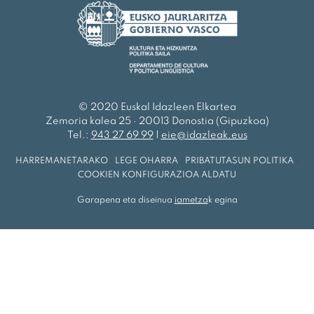
© 2020 Euskal Idazleen Elkartea
Zemoria kalea 25 · 20013 Donostia (Gipuzkoa)
Tel.:
943 27 69 99
|
eie@idazleak.eus
HARREMANETARAKO
·
LEGE OHARRA
·
PRIBATUTASUN POLITIKA
·
COOKIEN KONFIGURAZIOA ALDATU
Garapena eta diseinua
iametza
k egina