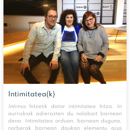
Intimitatea(k)
Intimus
hitzetik dator intimitatea hitza. In
aurrizkiak adierazten du nolabait barnean
dena. Intimitatea orduan, barnean duguna,
norberak barnean daukan elementu gisa