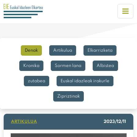
Denak
Artikulua
Elkarrizketa
Kronika
Sormen lana
Albistea
zutabea
Euskal idazleak irakurle
Zipriztinak
ARTIKULUA
2023/12/11